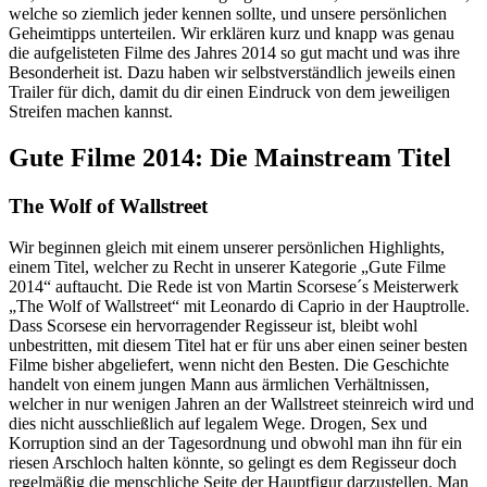
welche so ziemlich jeder kennen sollte, und unsere persönlichen
Geheimtipps unterteilen. Wir erklären kurz und knapp was genau
die aufgelisteten Filme des Jahres 2014 so gut macht und was ihre
Besonderheit ist. Dazu haben wir selbstverständlich jeweils einen
Trailer für dich, damit du dir einen Eindruck von dem jeweiligen
Streifen machen kannst.
Gute Filme 2014: Die Mainstream Titel
The Wolf of Wallstreet
Wir beginnen gleich mit einem unserer persönlichen Highlights,
einem Titel, welcher zu Recht in unserer Kategorie „Gute Filme
2014“ auftaucht. Die Rede ist von Martin Scorsese´s Meisterwerk
„The Wolf of Wallstreet“ mit Leonardo di Caprio in der Hauptrolle.
Dass Scorsese ein hervorragender Regisseur ist, bleibt wohl
unbestritten, mit diesem Titel hat er für uns aber einen seiner besten
Filme bisher abgeliefert, wenn nicht den Besten. Die Geschichte
handelt von einem jungen Mann aus ärmlichen Verhältnissen,
welcher in nur wenigen Jahren an der Wallstreet steinreich wird und
dies nicht ausschließlich auf legalem Wege. Drogen, Sex und
Korruption sind an der Tagesordnung und obwohl man ihn für ein
riesen Arschloch halten könnte, so gelingt es dem Regisseur doch
regelmäßig die menschliche Seite der Hauptfigur darzustellen. Man