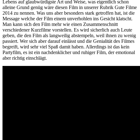
Lebens auf glaubwürdigste Art und Weise, was eigentlich schon
alleine Grund genüg wäre diesen Film in unserer Rubrik Gute Filme
2014 zu nennen. Was uns aber besonders stark getroffen hat, ist die
Message welche der Film einem unverhohlen ins Gesicht klatscht.
Man kann sich den Film mehr wie einen Zusammenschnitt
verschiedener Kurzfilme vorstellen. Es wird sicherlich auch Leute
geben, die den Film als langweilig abstempeln, weil ihnen zu wenig
passiert. Wer sich aber darauf einlässt und die Genialität des Filmes
begreift, wird sehr viel Spaß damit haben. Allerdings ist das kein
Partyfilm, es ist ein nachdenklicher und ruhiger Film, der emotional
aber richtig einschlägt.