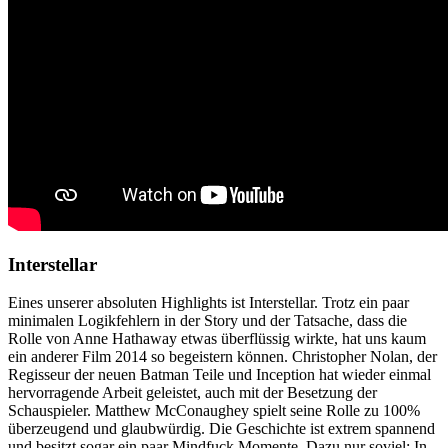
Interstellar
Eines unserer absoluten Highlights ist Interstellar. Trotz ein paar
minimalen Logikfehlern in der Story und der Tatsache, dass die
Rolle von Anne Hathaway etwas überflüssig wirkte, hat uns kaum
ein anderer Film 2014 so begeistern können. Christopher Nolan, der
Regisseur der neuen Batman Teile und Inception hat wieder einmal
hervorragende Arbeit geleistet, auch mit der Besetzung der
Schauspieler. Matthew McConaughey spielt seine Rolle zu 100%
überzeugend und glaubwürdig. Die Geschichte ist extrem spannend
und besitzt sogar ein paar Mindfuck Momente. Dazu nur soviel: In